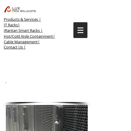
Products & Services |
IT Racks|
IRaritan Smart Racks |
Hot/Cold AIsle Containment|
Cable Management|
Contact Us |
INTEGRATED SMART
RACKS