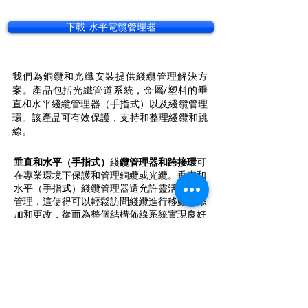
下載-水平電纜管理器
我們為銅纜和光纖安裝提供綫纜管理解決方
案。產品包括光纖管道系統，金屬/塑料的垂
直和水平綫纜管理器（手指式）以及綫纜管理
環。該產品可有效保護，支持和整理綫纜和跳
線。
垂直和水平（手指式）
綫
纜管理器和跨接環
可
在專業環境下保護和管理銅纜或光纜。垂直和
水平（手指
式
）綫纜管理器還允許靈活的電纜
管理，這使得可以輕鬆訪問綫纜進行移動，添
加和更改，從而為整個結構佈線系統實現良好
的接線環境。
垂直和水平（手指
式
）綫纜管理器提供1U或
2U高的水平安裝以及22U至52U高的垂直安
裝，這些安裝由塑料或金屬材料製成。
特徵