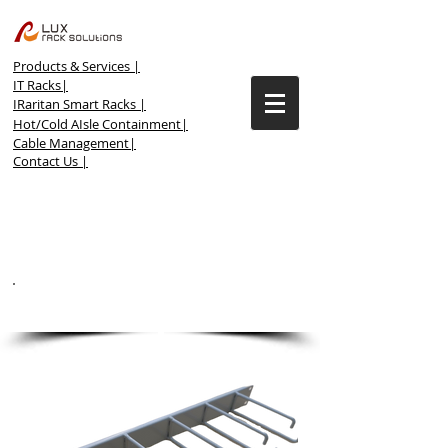
Products & Services |
IT Racks|
IRaritan Smart Racks |
Hot/Cold AIsle Containment|
Cable Management|
Contact Us |
CABLE MANAGEMENT